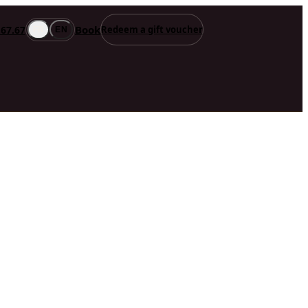
Book
.67.67
Redeem a gift voucher
FR
EN