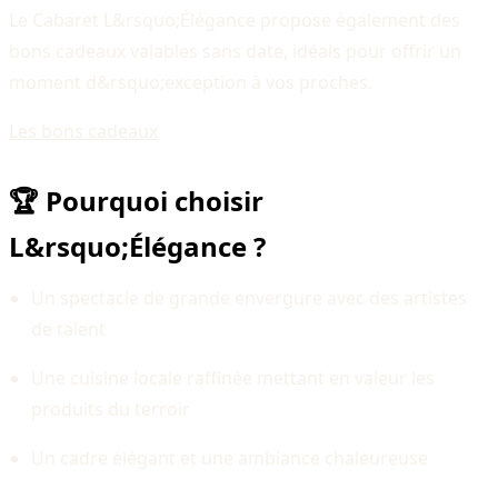
Le Cabaret L&rsquo;Élégance propose également des
bons cadeaux valables sans date, idéals pour offrir un
moment d&rsquo;exception à vos proches.
Les bons cadeaux
🏆 Pourquoi choisir
L&rsquo;Élégance ?
Un spectacle de grande envergure avec des artistes
de talent
Une cuisine locale raffinée mettant en valeur les
produits du terroir
Un cadre élégant et une ambiance chaleureuse