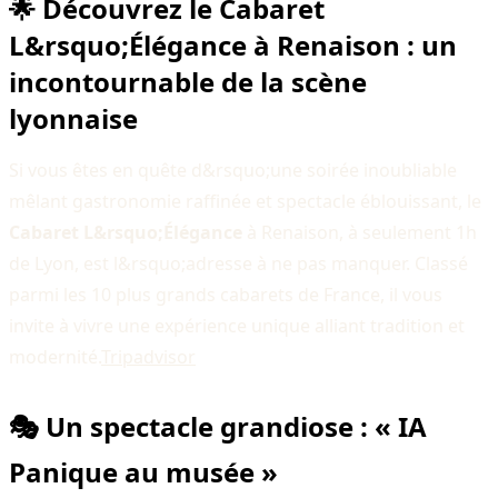
🌟 Découvrez le Cabaret
L&rsquo;Élégance à Renaison : un
incontournable de la scène
lyonnaise
Si vous êtes en quête d&rsquo;une soirée inoubliable
mêlant gastronomie raffinée et spectacle éblouissant, le
Cabaret L&rsquo;Élégance
à Renaison, à seulement 1h
de Lyon, est l&rsquo;adresse à ne pas manquer. Classé
parmi les 10 plus grands cabarets de France, il vous
invite à vivre une expérience unique alliant tradition et
modernité.​
Tripadvisor
🎭 Un spectacle grandiose : « IA
Panique au musée »