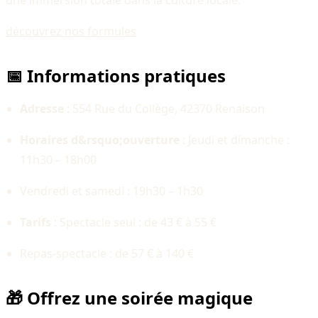
une immersion totale dans la culture locale.
découvrez nos formules
📅 Informations pratiques
Adresse
: 554 Rue du Collège, 42370 Renaison
Horaires d&rsquo;ouverture
: Jeudi et dimanche :
11h30 – 18h00
Vendredi et samedi : 19h30 – 1h30
Tarifs
: Spectacle seul : de 43 € à 55 €
Repas-spectacle : de 57 € à 140 €
🎁 Offrez une soirée magique