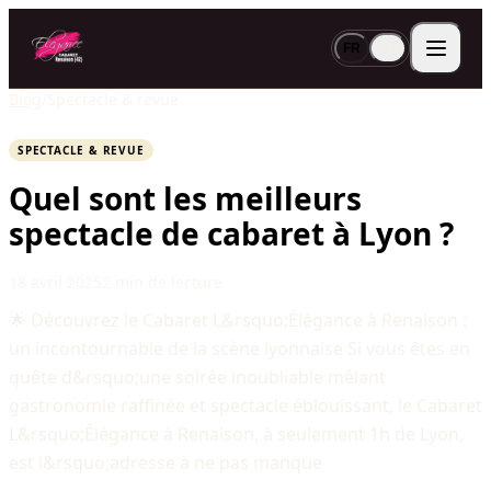
FR
EN
Blog
/
Spectacle & revue
SPECTACLE & REVUE
Quel sont les meilleurs
spectacle de cabaret à Lyon ?
18 avril 2025
2 min de lecture
🌟 Découvrez le Cabaret L&rsquo;Élégance à Renaison :
un incontournable de la scène lyonnaise Si vous êtes en
quête d&rsquo;une soirée inoubliable mêlant
gastronomie raffinée et spectacle éblouissant, le Cabaret
L&rsquo;Élégance à Renaison, à seulement 1h de Lyon,
est l&rsquo;adresse à ne pas manque