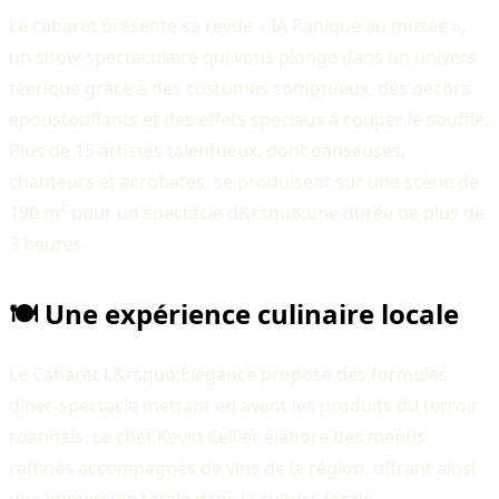
Le cabaret présente sa revue « IA Panique au musée »,
un show spectaculaire qui vous plonge dans un univers
féerique grâce à des costumes somptueux, des décors
époustouflants et des effets spéciaux à couper le souffle.
Plus de 15 artistes talentueux, dont danseuses,
chanteurs et acrobates, se produisent sur une scène de
190 m² pour un spectacle d&rsquo;une durée de plus de
3 heures.
🍽️ Une expérience culinaire locale
Le Cabaret L&rsquo;Élégance propose des formules
dîner-spectacle mettant en avant les produits du terroir
roannais. Le chef Kevin Cellier élabore des menus
raffinés accompagnés de vins de la région, offrant ainsi