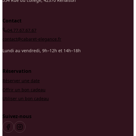
554 Rue du collège, 42370 Renaison
Contact
04.77.67.67.67
contact@cabaret-elegance.fr
Lundi au vendredi, 9h–12h et 14h–18h
Réservation
Réserver une date
Offrir un bon cadeau
Utiliser un bon cadeau
Suivez-nous