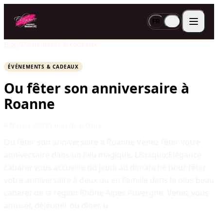
FR
EN
Blog
/
Événements & cadeaux
ÉVÉNEMENTS & CADEAUX
Ou fêter son anniversaire à
Roanne
4 février 2025
1 min de lecture
Ou fêter son anniversaire à Roanne Venez fêter votre
anniversaire dans un lieu magique. L&rsquo;Elégance
cabaret vous accueille du jeudi au dimanche pour fêter
votre anniversaire à deux ou en Famille dans le plus beau
cabaret de la région Rhône Alpes Auvergne. Venez vous
amuser, déjeuner ou dîner, u