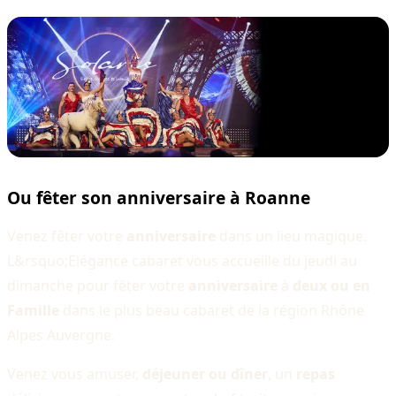
Ou fêter son anniversaire à Roanne
Venez fêter votre
anniversaire
dans un lieu magique.
L&rsquo;Elégance cabaret vous accueille du jeudi au
dimanche pour fêter votre
anniversaire
à
deux ou en
Famille
dans le plus beau cabaret de la région Rhône
Alpes Auvergne.
Venez vous amuser,
déjeuner ou dîner
, un
repas