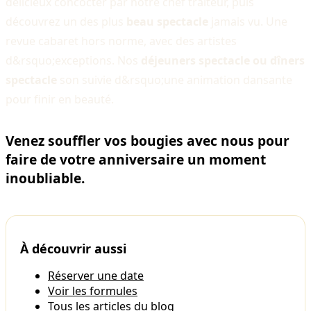
délicieux concocter par notre chef traiteur, puis
découvrez un des plus
beau spectacle
jamais vu. Une
revue cabaret hors norme, avec des artistes
d&rsquo;exceptions. Nos
déjeuners spectacle ou dîners
spectacle
son suivie d&rsquo;une animation dansante
pour finir en beauté.
Venez souffler vos bougies avec nous pour
faire de votre anniversaire un moment
inoubliable.
À découvrir aussi
Réserver une date
Voir les formules
Tous les articles du blog